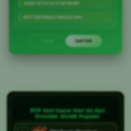
AGEN SITUS SLOT88 RESMI
RTP TERTINGGI HINGGA 99%
LOGIN
DAFTAR
Layer Popup Close
☘
☘
☘
☘
RTP Slot Gacor Hari Ini dari
Provider Slot88 Populer