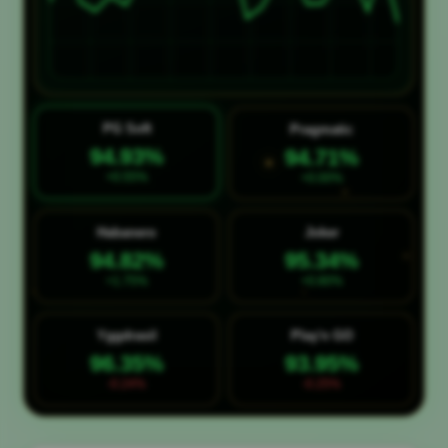
PG Soft
Pragmatic
94.93%
94.71%
+0.55%
+0.00%
Habanero
Joker
94.82%
95.34%
+1.75%
+0.80%
Yggdrasil
Play'n GO
96.35%
93.95%
-0.24%
-0.25%