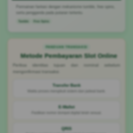
Permainan fantasi dengan mekanisme tumble, free spins,
serta pengganda pada putaran tertentu.
Tumble
Free Spins
PANDUAN TRANSAKSI
Metode Pembayaran Slot Online
Periksa identitas tujuan dan nominal sebelum
mengonfirmasi transaksi.
Transfer Bank
Waktu proses mengikuti sistem dan jadwal bank.
E-Wallet
Pastikan nomor dompet digital telah sesuai.
QRIS