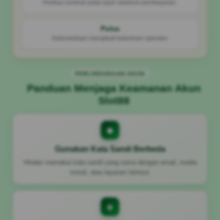
Periksa nominal pada layar sebelum pembayaran.
Pulsa
Ketersediaan mengikuti ketentuan operator.
PERLINDUNGAN AKUN
Panduan Menjaga Keamanan Akun
Slot88
◆
Gunakan Kata Sandi Berbeda
Hindari memakai kata sandi yang sama dengan email, media
sosial, atau layanan lainnya.
◈