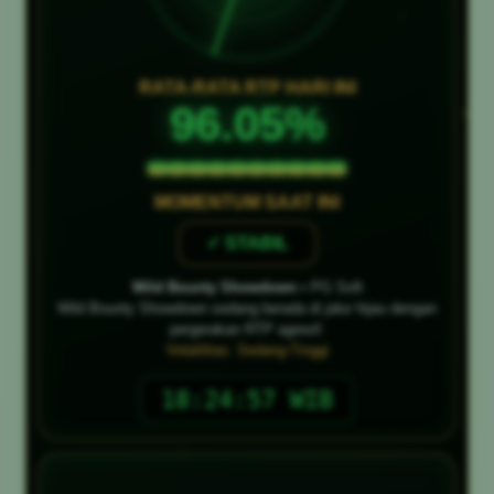
RATA-RATA RTP HARI INI
96.05%
MOMENTUM SAAT INI
✓ STABIL
Wild Bounty Showdown
• PG Soft
Wild Bounty Showdown sedang berada di jalur hijau dengan
pergerakan RTP agresif.
Volatilitas: Sedang-Tinggi
18:24:59 WIB